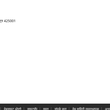
ष्ट्र 425001
वेबसाइट धोरणे
साइटमॅप
मदत
संपर्क करा
वेब माहिती व्यवस्थापक
अभ्य