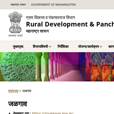
महाराष्ट्र शासन
GOVERNMENT OF MAHARASHTRA
ग्राम विकास व पंचायतराज विभाग
Rural Development & Panc
महाराष्ट्र शासन
मुख्यपृष्ठ
विभागाविषयी
निर्देशिका
योजना/कार्यक्रम
कागद
मुख्यपृष्ठ
जळगाव
जळगाव
वेबसाइट दुवा :
https://zpjalgaon.gov.in/