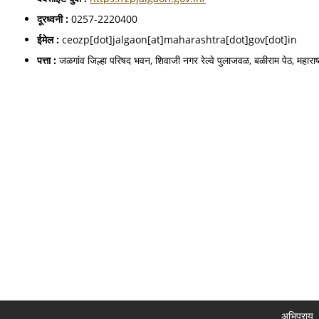
दूरध्वनी :
0257-2220400
ईमेल :
ceozp[dot]jalgaon[at]maharashtra[dot]gov[dot]in
पत्ता :
जळगांव जिल्हा परिषद भवन, शिवाजी नगर रेल्वे पुलाजवळ, बळीराम पेठ, महारा
अभिप्राय