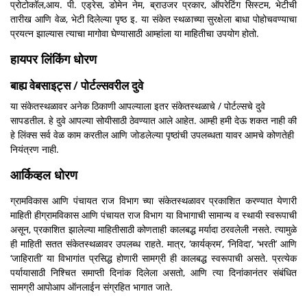
प्रोटोकॉल,आय. पी. एड्रेस, डोमेन नेम, ब्राउजर प्रकार, ऑपरेटिंग सिस्टम, भेटीची
तारीख आणि वेळ, भेटी दिलेल्या पृष्ठ इ. या संकेत स्थळाच्या सुरक्षेला बाधा पोहोचवण्याचा
प्रयत्न झाल्यास त्याचा मागोवा घेण्यासाठी आम्हांला या माहितीचा उपयोग होतो.
हायपर लिंकिंग धोरण
बाह्य वेबसाइट्स / पोर्टल्सवरील दुवे
या संकेतस्थळावर अनेक ठिकाणी आपल्याला इतर संकेतस्थळाचे / पोर्टल्सचे दुवे
सापडतील. हे दुवे आपल्या सोयीसाठी ठेवण्यात आले आहेत. आम्ही हमी देऊ शकत नाही की
हे लिंक्स सर्व वेळ काम करतील आणि जोडलेल्या पृष्ठांची उपलब्धता यावर आमचे कोणतेही
नियंत्रण नाही.
आर्किव्हल धोरण
ग्रामविकास आणि पंचायत राज विभाग च्या संकेतस्थळावर प्रकाशित करण्यात येणारी
माहिती हीग्रामविकास आणि पंचायत राज विभाग या विभागाची सामान्य व स्थायी स्वरूपाची
असून, प्रकाशित झालेल्या माहितीसाठी कोणताही कालबद्ध मर्यादा ठरवलेली नसते. त्यामुळे
ही माहिती सतत संकेतस्थळावर उपलब्ध राहते. मात्र, ‘कार्यक्रम’, ‘निविदा’, ‘भरती’ आणि
‘जाहिराती’ या विभागांत प्रसिद्ध होणारी सामग्री ही कालबद्ध स्वरूपाची असते. प्रत्येक
पर्यायासाठी निश्चित समाप्ती दिनांक दिलेला असतो, आणि त्या दिनांकानंतर संबंधित
सामग्री आपोआप ऑनलाईन संग्रहित भागात जाते.