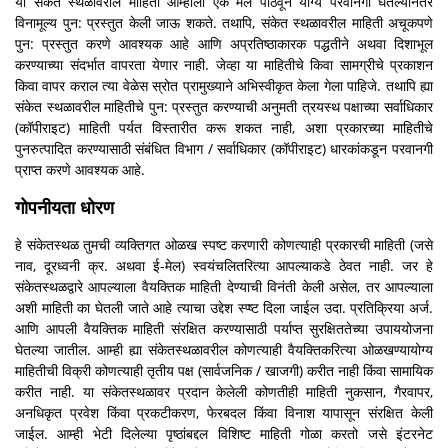
या संकेत स्थळावरील माहिती आम्हाला एक मेल पाठवून योग्य परवानगी घेतल्यानंतर
विनामूल्य पुन: प्रस्तुत केली जाऊ शकते. तथापि, संकेत स्थळावरील माहिती अचूकपणे
पुन: प्रस्तुत करणे आवश्यक आहे आणि अप्रतिष्ठाकारक पद्धतीने अथवा दिशाभूल
करण्याच्या संदर्भात वापरता येणार नाही. जेव्हा या माहितीचे किवा सामग्रीचे प्रकाशन
किवा वापर कराल त्या वेळेस स्रोत प्रामुख्याने अभिस्वीकृत केला गेला पाहिजे. तथापि ह्या
संकेत स्थळावरील माहितीचे पुन: प्रस्तुत करण्याची अनुमती त्रयस्थ पक्षाच्या सर्वाधिकार
(कॉपीराइट) माहिती पर्यत विस्तारीत करू शकत नाही, अशा प्रकारच्या माहितीचे
पुनरुत्पादित करण्यासाठी संबंधित विभाग / सर्वाधिकार (कॉपीराइट) धारकांकडून परवानगी
प्राप्त करणे आवश्यक आहे.
गोपनीयता धोरण
हे संकेतस्थळ तुमची व्यक्तिगत ओळख स्पष्ट करणारी कोणत्याही प्रकारची माहिती (जसे
नाव, दूरध्वनी क्र. अथवा ई-मेल) स्वयंचलितरित्या आपल्याकडे ठेवत नाही. जर हे
संकेतस्थळद्वारे आपल्याला वैयक्तिक माहिती देण्याची विनंती केली असेल, तर आपल्याला
अशी माहिती का घेतली जाते आहे त्याचा उद्देश स्प्ष्ट दिला जाईल उदा. प्रतिक्रिया अर्ज.
आणि आपली वैयक्तिक माहिती संरक्षित करण्यासाठी पर्याप्त सुरक्षिततेच्या उपाययोजना
घेतल्या जातील. आम्ही ह्या संकेतस्थळावरील कोणत्याही वैयक्तिकरित्या ओळखण्यायोग्य
माहितीची विक्री कोणत्याही तृतीय पक्ष (सार्वजनिक / खाजगी) करीत नाही किंवा सामायिक
करीत नाही. या संकेतस्थळावर प्रदान केलेली कोणतीही माहिती नुकसान, गैरवापर,
अनधिकृत प्रवेश किंवा प्रकटीकरण, फेरबदल किंवा विनाश यापासून संरक्षित केली
जाईल. आम्ही भेटी दिलेल्या पृष्ठांबद्दल विशिष्ट माहिती गोळा करतो जसे इंटरनेट